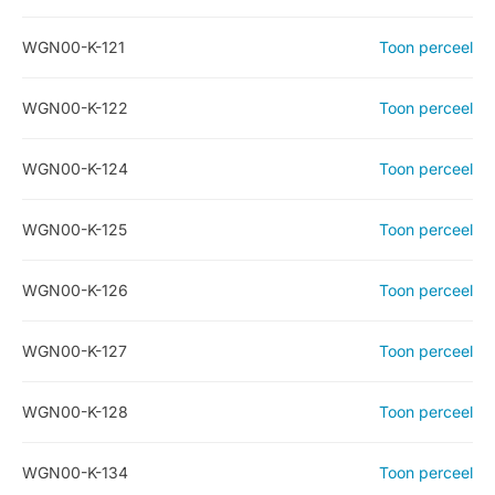
WGN00-K-121
Toon perceel
WGN00-K-122
Toon perceel
WGN00-K-124
Toon perceel
WGN00-K-125
Toon perceel
WGN00-K-126
Toon perceel
WGN00-K-127
Toon perceel
WGN00-K-128
Toon perceel
WGN00-K-134
Toon perceel