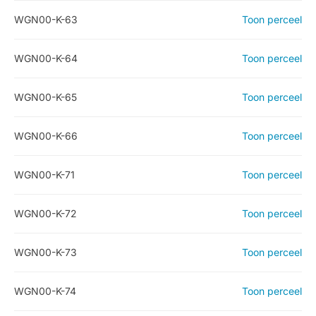
WGN00-K-63
Toon perceel
WGN00-K-64
Toon perceel
WGN00-K-65
Toon perceel
WGN00-K-66
Toon perceel
WGN00-K-71
Toon perceel
WGN00-K-72
Toon perceel
WGN00-K-73
Toon perceel
WGN00-K-74
Toon perceel