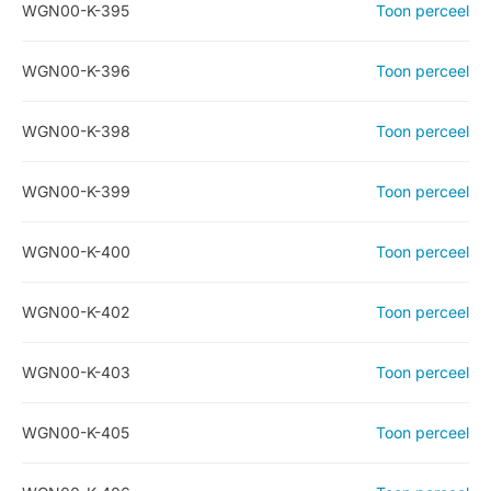
WGN00-K-395
Toon perceel
WGN00-K-396
Toon perceel
WGN00-K-398
Toon perceel
WGN00-K-399
Toon perceel
WGN00-K-400
Toon perceel
WGN00-K-402
Toon perceel
WGN00-K-403
Toon perceel
WGN00-K-405
Toon perceel