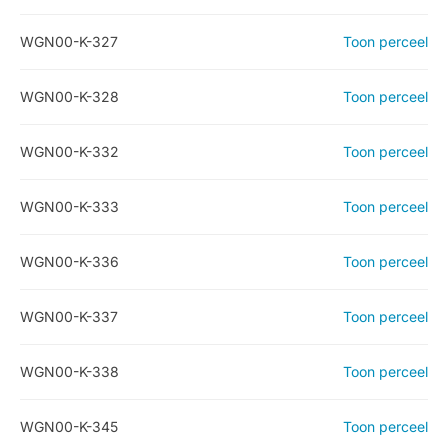
WGN00-K-327
Toon perceel
WGN00-K-328
Toon perceel
WGN00-K-332
Toon perceel
WGN00-K-333
Toon perceel
WGN00-K-336
Toon perceel
WGN00-K-337
Toon perceel
WGN00-K-338
Toon perceel
WGN00-K-345
Toon perceel