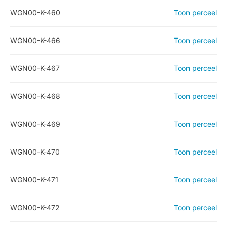
WGN00-K-460
Toon perceel
WGN00-K-466
Toon perceel
WGN00-K-467
Toon perceel
WGN00-K-468
Toon perceel
WGN00-K-469
Toon perceel
WGN00-K-470
Toon perceel
WGN00-K-471
Toon perceel
WGN00-K-472
Toon perceel