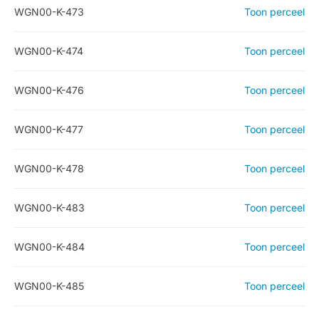
WGN00-K-473
Toon perceel
WGN00-K-474
Toon perceel
WGN00-K-476
Toon perceel
WGN00-K-477
Toon perceel
WGN00-K-478
Toon perceel
WGN00-K-483
Toon perceel
WGN00-K-484
Toon perceel
WGN00-K-485
Toon perceel