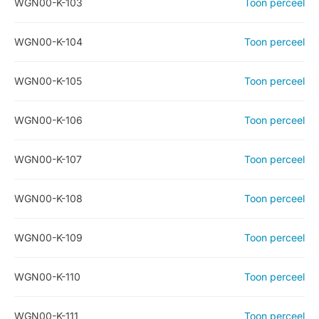
WGN00-K-103
Toon perceel
WGN00-K-104
Toon perceel
WGN00-K-105
Toon perceel
WGN00-K-106
Toon perceel
WGN00-K-107
Toon perceel
WGN00-K-108
Toon perceel
WGN00-K-109
Toon perceel
WGN00-K-110
Toon perceel
WGN00-K-111
Toon perceel