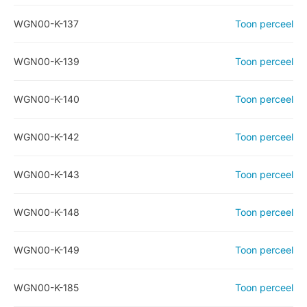
WGN00-K-137
Toon perceel
WGN00-K-139
Toon perceel
WGN00-K-140
Toon perceel
WGN00-K-142
Toon perceel
WGN00-K-143
Toon perceel
WGN00-K-148
Toon perceel
WGN00-K-149
Toon perceel
WGN00-K-185
Toon perceel