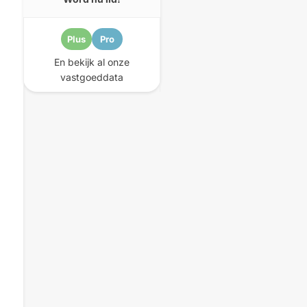
Plus
Pro
En bekijk al onze
vastgoeddata