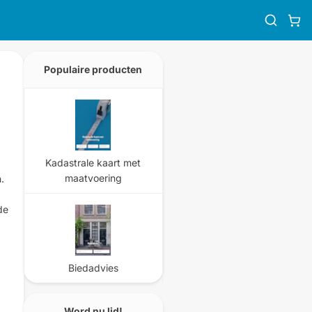
Populaire producten
Kadastrale kaart met
maatvoering
.
de
Biedadvies
Word nu lid!