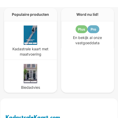
Populaire producten
Word nu lid!
Plus
Pro
En bekijk al onze
vastgoeddata
Kadastrale kaart met
maatvoering
Biedadvies
KadastraleKaart.com