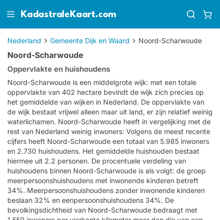
KadastraleKaart.com
Nederland
Gemeente Dijk en Waard
Noord-Scharwoude
Noord-Scharwoude
Oppervlakte en huishoudens
Noord-Scharwoude is een middelgrote wijk: met een totale
oppervlakte van 402 hectare bevindt de wijk zich precies op
het gemiddelde van wijken in Nederland. De oppervlakte van
de wijk bestaat vrijwel alleen maar uit land, er zijn relatief weinig
waterlichamen. Noord-Scharwoude heeft in vergelijking met de
rest van Nederland weinig inwoners: Volgens de meest recente
cijfers heeft Noord-Scharwoude een totaal van 5.985 inwoners
en 2.730 huishoudens. Het gemiddelde huishouden bestaat
hiermee uit 2.2 personen. De procentuele verdeling van
huishoudens binnen Noord-Scharwoude is als volgt: de groep
meerpersoonshuishoudens met inwonende kinderen betreft
34%. Meerpersoonshuishoudens zonder inwonende kinderen
beslaan 32% en eenpersoonshuishoudens 34%. De
bevolkingsdichtheid van Noord-Scharwoude bedraagt met
1.550 inwoners per vierkante kilometer meer dan die van een