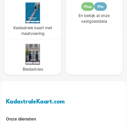
Plus
Pro
En bekijk al onze
vastgoeddata
Kadastrale kaart met
maatvoering
Biedadvies
KadastraleKaart.com
Onze diensten