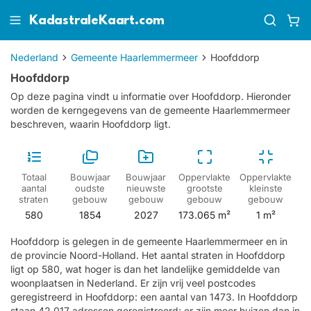
KadastraleKaart.com
Nederland
Gemeente Haarlemmermeer
Hoofddorp
Hoofddorp
Op deze pagina vindt u informatie over Hoofddorp. Hieronder
worden de kerngegevens van de gemeente Haarlemmermeer
beschreven, waarin Hoofddorp ligt.
Totaal
Bouwjaar
Bouwjaar
Oppervlakte
Oppervlakte
aantal
oudste
nieuwste
grootste
kleinste
straten
gebouw
gebouw
gebouw
gebouw
580
1854
2027
173.065 m²
1 m²
Hoofddorp is gelegen in de gemeente Haarlemmermeer en in
de provincie Noord-Holland. Het aantal straten in Hoofddorp
ligt op 580, wat hoger is dan het landelijke gemiddelde van
woonplaatsen in Nederland. Er zijn vrij veel postcodes
geregistreerd in Hoofddorp: een aantal van 1473. In Hoofddorp
staan 42.017 adressen geregistreerd; er zijn meer huizen dan in