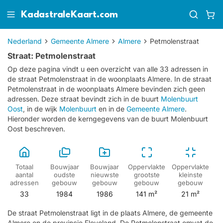
KadastraleKaart.com
Nederland
Gemeente Almere
Almere
Petmolenstraat
Straat: Petmolenstraat
Op deze pagina vindt u een overzicht van alle 33 adressen in
de straat Petmolenstraat in de woonplaats Almere.
In de straat
Petmolenstraat in de woonplaats Almere bevinden zich geen
adressen.
Deze straat bevindt zich in de buurt
Molenbuurt
Oost
, in de wijk
Molenbuurt
en in de
Gemeente Almere
.
Hieronder worden de kerngegevens van de buurt Molenbuurt
Oost beschreven.
Totaal
Bouwjaar
Bouwjaar
Oppervlakte
Oppervlakte
aantal
oudste
nieuwste
grootste
kleinste
adressen
gebouw
gebouw
gebouw
gebouw
33
1984
1986
141 m²
21 m²
De straat Petmolenstraat ligt in de plaats Almere, de gemeente
Almere en de provincie Flevoland. De Petmolenstraat omvat de