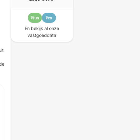
Plus
Pro
En bekijk al onze
vastgoeddata
it
 de