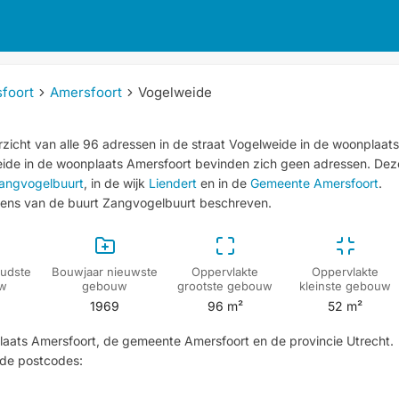
foort
Amersfoort
Vogelweide
zicht van alle 96 adressen in de straat Vogelweide in de woonplaats
eide in de woonplaats Amersfoort bevinden zich geen adressen.
Dez
angvogelbuurt
, in de wijk
Liendert
en in de
Gemeente Amersfoort
.
ens van de buurt Zangvogelbuurt beschreven.
udste
Bouwjaar nieuwste
Oppervlakte
Oppervlakte
w
gebouw
grootste gebouw
kleinste gebouw
1969
96 m²
52 m²
 plaats Amersfoort, de gemeente Amersfoort en de provincie Utrecht.
de postcodes: