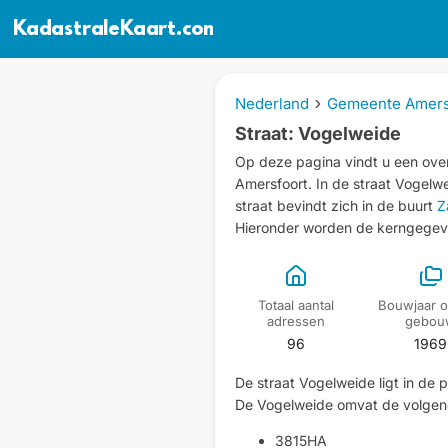
KadastraleKaart.com
Nederland
Gemeente Amers
Straat: Vogelweide
Op deze pagina vindt u een over
Amersfoort.
In de straat Vogelw
straat bevindt zich in de buurt
Z
Hieronder worden de kerngegev
Totaal aantal
Bouwjaar o
adressen
gebou
96
1969
De straat Vogelweide ligt in de
De Vogelweide omvat de volgen
3815HA