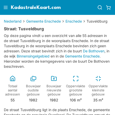
KadastraleKaart.com
Nederland
Gemeente Enschede
Enschede
Tusveldburg
Straat: Tusveldburg
Op deze pagina vindt u een overzicht van alle 55 adressen in
de straat Tusveldburg in de woonplaats Enschede.
In de straat
Tusveldburg in de woonplaats Enschede bevinden zich geen
adressen.
Deze straat bevindt zich in de buurt
De Bothoven
, in
de wijk
Binnensingelgebied
en in de
Gemeente Enschede
.
Hieronder worden de kerngegevens van de buurt De Bothoven
beschreven.
Totaal
Bouwjaar
Bouwjaar
Oppervlakte
Oppervlakte
aantal
oudste
nieuwste
grootste
kleinste
adressen
gebouw
gebouw
gebouw
gebouw
55
1982
1982
106 m²
35 m²
De straat Tusveldburg ligt in de plaats Enschede, de gemeente
Enschede en de provincie Overijssel. De Tusveldburg omvat de