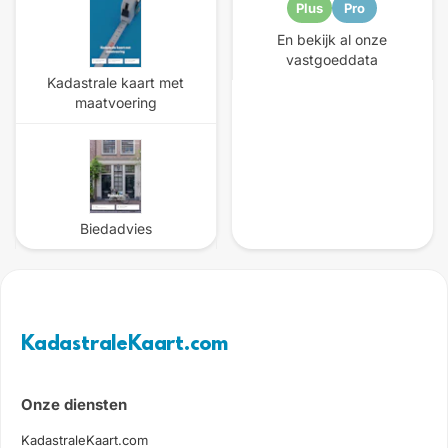
Plus
Pro
En bekijk al onze
vastgoeddata
Kadastrale kaart met
maatvoering
Biedadvies
KadastraleKaart.com
Onze diensten
KadastraleKaart.com