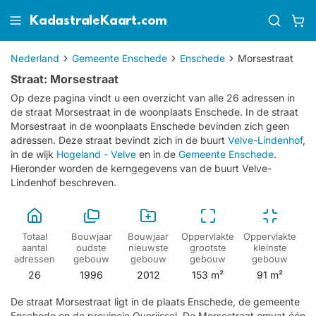
KadastraleKaart.com
Nederland
Gemeente Enschede
Enschede
Morsestraat
Straat: Morsestraat
Op deze pagina vindt u een overzicht van alle 26 adressen in
de straat Morsestraat in de woonplaats Enschede.
In de straat
Morsestraat in de woonplaats Enschede bevinden zich geen
adressen.
Deze straat bevindt zich in de buurt
Velve-Lindenhof
,
in de wijk
Hogeland - Velve
en in de
Gemeente Enschede
.
Hieronder worden de kerngegevens van de buurt Velve-
Lindenhof beschreven.
Totaal
Bouwjaar
Bouwjaar
Oppervlakte
Oppervlakte
aantal
oudste
nieuwste
grootste
kleinste
adressen
gebouw
gebouw
gebouw
gebouw
26
1996
2012
153 m²
91 m²
De straat Morsestraat ligt in de plaats Enschede, de gemeente
Enschede en de provincie Overijssel. De Morsestraat omvat één