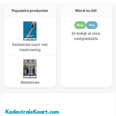
Populaire producten
Word nu lid!
Plus
Pro
En bekijk al onze
vastgoeddata
Kadastrale kaart met
maatvoering
Biedadvies
KadastraleKaart.com