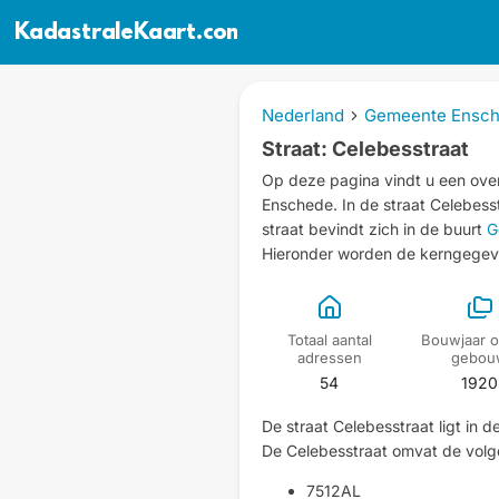
KadastraleKaart.com
Nederland
Gemeente Ensc
Straat: Celebesstraat
Op deze pagina vindt u een over
Enschede.
In de straat Celebes
straat bevindt zich in de buurt
G
Hieronder worden de kerngegeve
Totaal aantal
Bouwjaar o
adressen
gebou
54
1920
De straat Celebesstraat ligt in 
De Celebesstraat omvat de vol
7512AL