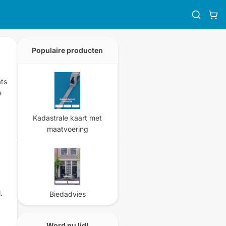
Populaire producten
ats
e
Kadastrale kaart met
maatvoering
.
Biedadvies
Word nu lid!