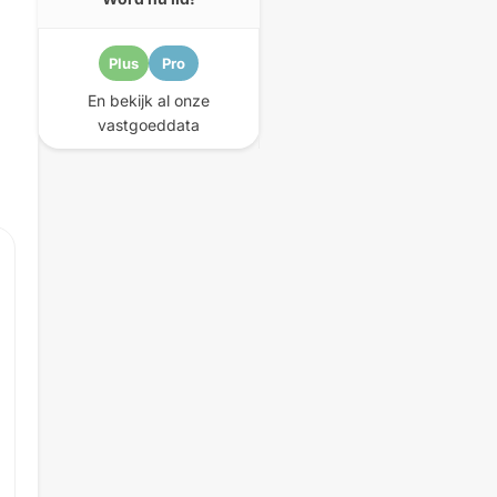
Plus
Pro
En bekijk al onze
vastgoeddata