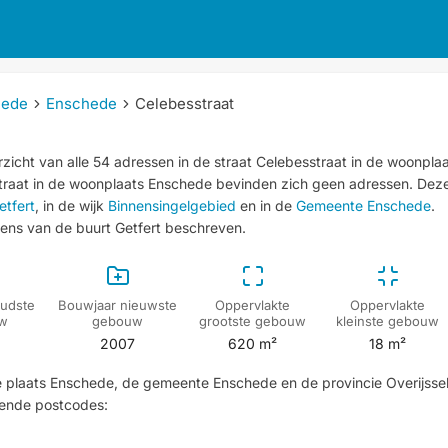
hede
Enschede
Celebesstraat
zicht van alle 54 adressen in de straat Celebesstraat in de woonpla
straat in de woonplaats Enschede bevinden zich geen adressen.
Dez
etfert
, in de wijk
Binnensingelgebied
en in de
Gemeente Enschede
.
ns van de buurt Getfert beschreven.
udste
Bouwjaar nieuwste
Oppervlakte
Oppervlakte
w
gebouw
grootste gebouw
kleinste gebouw
2007
620 m²
18 m²
de plaats Enschede, de gemeente Enschede en de provincie Overijssel
gende postcodes: