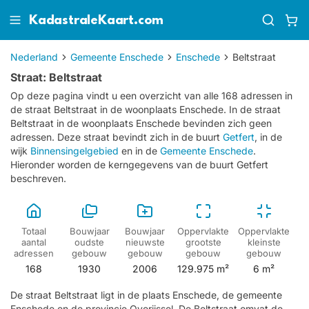
KadastraleKaart.com
Nederland
Gemeente Enschede
Enschede
Beltstraat
Straat: Beltstraat
Op deze pagina vindt u een overzicht van alle 168 adressen in
de straat Beltstraat in de woonplaats Enschede.
In de straat
Beltstraat in de woonplaats Enschede bevinden zich geen
adressen.
Deze straat bevindt zich in de buurt
Getfert
, in de
wijk
Binnensingelgebied
en in de
Gemeente Enschede
.
Hieronder worden de kerngegevens van de buurt Getfert
beschreven.
Totaal
Bouwjaar
Bouwjaar
Oppervlakte
Oppervlakte
aantal
oudste
nieuwste
grootste
kleinste
adressen
gebouw
gebouw
gebouw
gebouw
168
1930
2006
129.975 m²
6 m²
De straat Beltstraat ligt in de plaats Enschede, de gemeente
Enschede en de provincie Overijssel. De Beltstraat omvat de