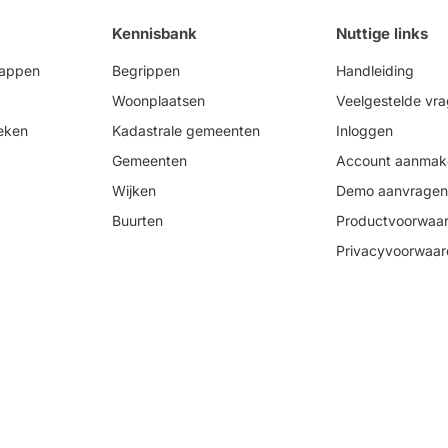
Kennisbank
Nuttige links
happen
Begrippen
Handleiding
Woonplaatsen
Veelgestelde vr
eken
Kadastrale gemeenten
Inloggen
Gemeenten
Account aanmak
Wijken
Demo aanvragen
Buurten
Productvoorwaa
Privacyvoorwaa