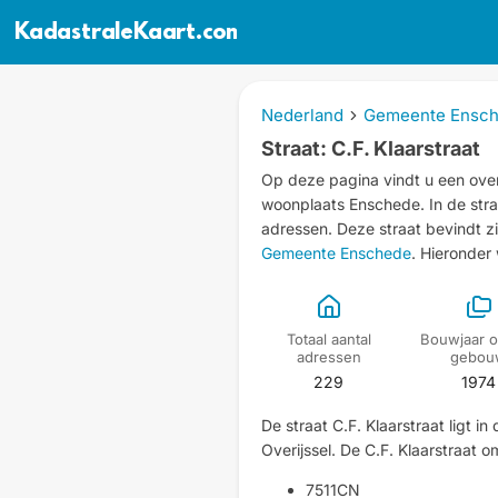
KadastraleKaart.com
Nederland
Gemeente Ensc
Straat: C.F. Klaarstraat
Op deze pagina vindt u een overz
woonplaats Enschede.
In de str
adressen.
Deze straat bevindt z
Gemeente Enschede
. Hieronder
Totaal aantal
Bouwjaar o
adressen
gebou
229
1974
De straat C.F. Klaarstraat ligt 
Overijssel. De C.F. Klaarstraat
7511CN