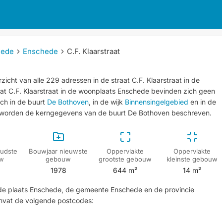
hede
Enschede
C.F. Klaarstraat
icht van alle 229 adressen in de straat C.F. Klaarstraat in de
aat C.F. Klaarstraat in de woonplaats Enschede bevinden zich geen
ich in de buurt
De Bothoven
, in de wijk
Binnensingelgebied
en in de
 worden de kerngegevens van de buurt De Bothoven beschreven.
udste
Bouwjaar nieuwste
Oppervlakte
Oppervlakte
w
gebouw
grootste gebouw
kleinste gebouw
1978
644 m²
14 m²
in de plaats Enschede, de gemeente Enschede en de provincie
 omvat de volgende postcodes: