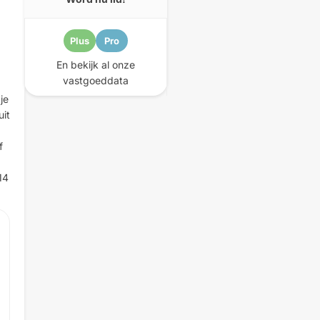
Plus
Pro
En bekijk al onze
vastgoeddata
je
uit
f
14