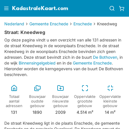
KadastraleKaart.com
Nederland
Gemeente Enschede
Enschede
Kneedweg
Straat: Kneedweg
Op deze pagina vindt u een overzicht van alle 131 adressen in
de straat Kneedweg in de woonplaats Enschede.
In de straat
Kneedweg in de woonplaats Enschede bevinden zich geen
adressen.
Deze straat bevindt zich in de buurt
De Bothoven
, in
de wijk
Binnensingelgebied
en in de
Gemeente Enschede
.
Hieronder worden de kerngegevens van de buurt De Bothoven
beschreven.
Totaal
Bouwjaar
Bouwjaar
Oppervlakte
Oppervlakte
aantal
oudste
nieuwste
grootste
kleinste
adressen
gebouw
gebouw
gebouw
gebouw
131
1890
2009
4.514 m²
14 m²
De straat Kneedweg ligt in de plaats Enschede, de gemeente
Enschede en de provincie Overijssel. De Kneedweg omvat de