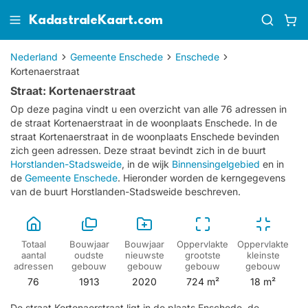
KadastraleKaart.com
Nederland
Gemeente Enschede
Enschede
Kortenaerstraat
Straat: Kortenaerstraat
Op deze pagina vindt u een overzicht van alle 76 adressen in
de straat Kortenaerstraat in de woonplaats Enschede.
In de
straat Kortenaerstraat in de woonplaats Enschede bevinden
zich geen adressen.
Deze straat bevindt zich in de buurt
Horstlanden-Stadsweide
, in de wijk
Binnensingelgebied
en in
de
Gemeente Enschede
. Hieronder worden de kerngegevens
van de buurt Horstlanden-Stadsweide beschreven.
Totaal
Bouwjaar
Bouwjaar
Oppervlakte
Oppervlakte
aantal
oudste
nieuwste
grootste
kleinste
adressen
gebouw
gebouw
gebouw
gebouw
76
1913
2020
724 m²
18 m²
De straat Kortenaerstraat ligt in de plaats Enschede, de