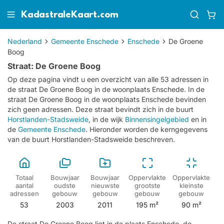
KadastraleKaart.com
Nederland
Gemeente Enschede
Enschede
De Groene
Boog
Straat: De Groene Boog
Op deze pagina vindt u een overzicht van alle 53 adressen in
de straat De Groene Boog in de woonplaats Enschede.
In de
straat De Groene Boog in de woonplaats Enschede bevinden
zich geen adressen.
Deze straat bevindt zich in de buurt
Horstlanden-Stadsweide
, in de wijk
Binnensingelgebied
en in
de
Gemeente Enschede
. Hieronder worden de kerngegevens
van de buurt Horstlanden-Stadsweide beschreven.
Totaal
Bouwjaar
Bouwjaar
Oppervlakte
Oppervlakte
aantal
oudste
nieuwste
grootste
kleinste
adressen
gebouw
gebouw
gebouw
gebouw
53
2003
2011
195 m²
90 m²
De straat De Groene Boog ligt in de plaats Enschede, de