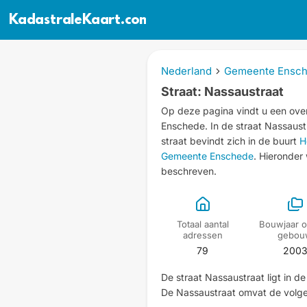
KadastraleKaart.com
Nederland
Gemeente Ensc
Straat: Nassaustraat
Op deze pagina vindt u een over
Enschede.
In de straat Nassaus
straat bevindt zich in de buurt
H
Gemeente Enschede
. Hieronder
beschreven.
Totaal aantal
Bouwjaar o
adressen
gebou
79
200
De straat Nassaustraat ligt in 
De Nassaustraat omvat de volg