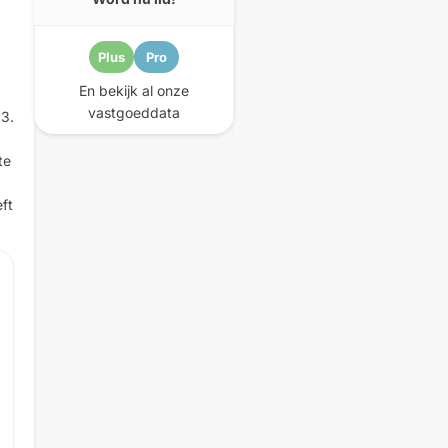
Plus
Pro
En bekijk al onze
vastgoeddata
3.
te
ft