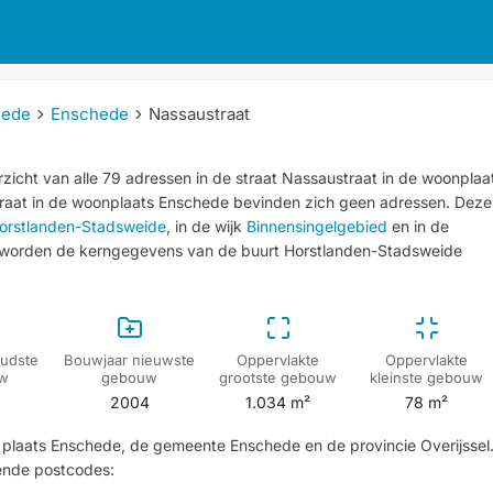
hede
Enschede
Nassaustraat
zicht van alle 79 adressen in de straat Nassaustraat in de woonplaa
traat in de woonplaats Enschede bevinden zich geen adressen.
Deze
orstlanden-Stadsweide
, in de wijk
Binnensingelgebied
en in de
 worden de kerngegevens van de buurt Horstlanden-Stadsweide
udste
Bouwjaar nieuwste
Oppervlakte
Oppervlakte
w
gebouw
grootste gebouw
kleinste gebouw
3
2004
1.034 m²
78 m²
de plaats Enschede, de gemeente Enschede en de provincie Overijssel
ende postcodes: