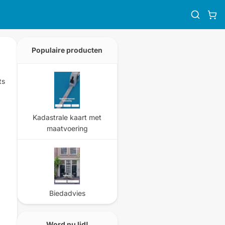
Populaire producten
ts
Kadastrale kaart met
maatvoering
Biedadvies
.
Word nu lid!