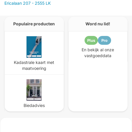
Ericalaan 207 - 2555 LK
Populaire producten
Word nu lid!
Plus
Pro
En bekijk al onze
vastgoeddata
Kadastrale kaart met
maatvoering
Biedadvies