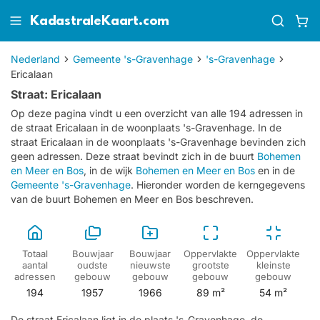
KadastraleKaart.com
Nederland
Gemeente 's-Gravenhage
's-Gravenhage
Ericalaan
Straat: Ericalaan
Op deze pagina vindt u een overzicht van alle 194 adressen in
de straat Ericalaan in de woonplaats 's-Gravenhage.
In de
straat Ericalaan in de woonplaats 's-Gravenhage bevinden zich
geen adressen.
Deze straat bevindt zich in de buurt
Bohemen
en Meer en Bos
, in de wijk
Bohemen en Meer en Bos
en in de
Gemeente 's-Gravenhage
. Hieronder worden de kerngegevens
van de buurt Bohemen en Meer en Bos beschreven.
Totaal
Bouwjaar
Bouwjaar
Oppervlakte
Oppervlakte
aantal
oudste
nieuwste
grootste
kleinste
adressen
gebouw
gebouw
gebouw
gebouw
194
1957
1966
89 m²
54 m²
De straat Ericalaan ligt in de plaats 's-Gravenhage, de