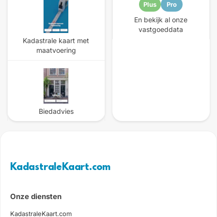
Plus
Pro
En bekijk al onze
vastgoeddata
Kadastrale kaart met
maatvoering
Biedadvies
KadastraleKaart.com
Onze diensten
KadastraleKaart.com