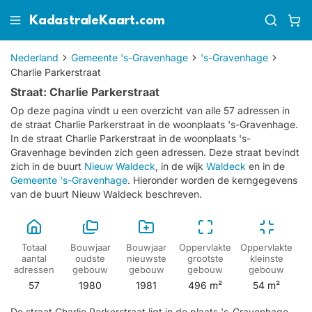
KadastraleKaart.com
Nederland
Gemeente 's-Gravenhage
's-Gravenhage
Charlie Parkerstraat
Straat: Charlie Parkerstraat
Op deze pagina vindt u een overzicht van alle 57 adressen in
de straat Charlie Parkerstraat in de woonplaats 's-Gravenhage.
In de straat Charlie Parkerstraat in de woonplaats 's-
Gravenhage bevinden zich geen adressen.
Deze straat bevindt
zich in de buurt
Nieuw Waldeck
, in de wijk
Waldeck
en in de
Gemeente 's-Gravenhage
. Hieronder worden de kerngegevens
van de buurt Nieuw Waldeck beschreven.
Totaal
Bouwjaar
Bouwjaar
Oppervlakte
Oppervlakte
aantal
oudste
nieuwste
grootste
kleinste
adressen
gebouw
gebouw
gebouw
gebouw
57
1980
1981
496 m²
54 m²
De straat Charlie Parkerstraat ligt in de plaats 's-Gravenhage,