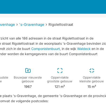
avenhage
's-Gravenhage
Rigolettostraat
icht van alle 186 adressen in de straat Rigolettostraat in de
e straat Rigolettostraat in de woonplaats 's-Gravenhage bevinden zi
ndt zich in de buurt
Componistenbuurt
, in de wijk
Waldeck
en in de
onder worden de kerngegevens van de buurt Componistenbuurt
udste
Bouwjaar nieuwste
Oppervlakte
Oppervlakte
w
gebouw
grootste gebouw
kleinste gebouw
1967
121 m²
15 m²
n de plaats 's-Gravenhage, de gemeente 's-Gravenhage en de provinci
t omvat de volgende postcodes: