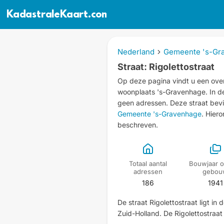
KadastraleKaart.com
Nederland
Gemeente 's-Gr
Straat: Rigolettostraat
Op deze pagina vindt u een overz
woonplaats 's-Gravenhage.
In d
geen adressen.
Deze straat bevi
Gemeente 's-Gravenhage
. Hier
beschreven.
Totaal aantal
Bouwjaar o
adressen
gebou
186
1941
De straat Rigolettostraat ligt i
Zuid-Holland. De Rigolettostraa