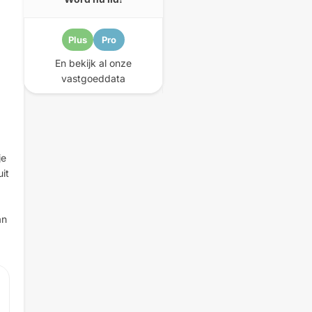
Plus
Pro
En bekijk al onze
vastgoeddata
je
it
an