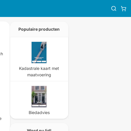
Populaire producten
ch
Kadastrale kaart met
maatvoering
Biedadvies
e
Word nu lid!