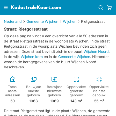
KadastraleKaart.com
Nederland
Gemeente Wijchen
Wijchen
Rietgorsstraat
Straat: Rietgorsstraat
Op deze pagina vindt u een overzicht van alle 50 adressen in
de straat Rietgorsstraat in de woonplaats Wijchen.
In de straat
Rietgorsstraat in de woonplaats Wijchen bevinden zich geen
adressen.
Deze straat bevindt zich in de buurt
Wijchen Noord
,
in de wijk
Wijchen kern
en in de
Gemeente Wijchen
. Hieronder
worden de kerngegevens van de buurt Wijchen Noord
beschreven.
Totaal
Bouwjaar
Bouwjaar
Oppervlakte
Oppervlakte
aantal
oudste
nieuwste
grootste
kleinste
adressen
gebouw
gebouw
gebouw
gebouw
50
1968
1969
143 m²
55 m²
De straat Rietgorsstraat ligt in de plaats Wijchen, de gemeente
Wijchen en de provincie Gelderland. De Rietgorsstraat omvat