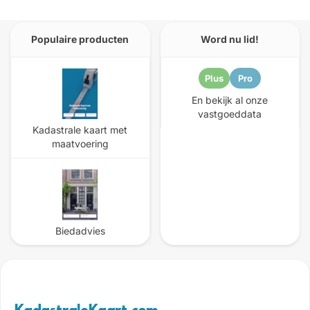
Populaire producten
Word nu lid!
Plus
Pro
En bekijk al onze
vastgoeddata
Kadastrale kaart met
maatvoering
Biedadvies